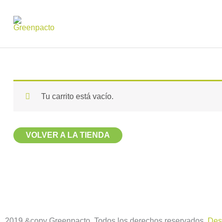
Ir
al
contenido
Tu carrito está vacío.
VOLVER A LA TIENDA
2019 &copy Greenpacto. Todos los derechos reservados.
Des