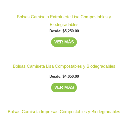
Las
Este
opciones
Bolsas Camiseta Extrafuerte Lisa Compostables y
producto
se
Biodegradables
tiene
pueden
Desde:
$
5,250.00
múltiples
elegir
VER MÁS
variantes.
en
Las
la
opciones
página
Este
Bolsas Camiseta Lisa Compostables y Biodegradables
se
de
producto
pueden
producto
Desde:
$
4,050.00
tiene
elegir
múltiples
VER MÁS
en
variantes.
la
Las
página
opciones
Bolsas Camiseta Impresas Compostables y Biodegradables
de
se
producto
pueden