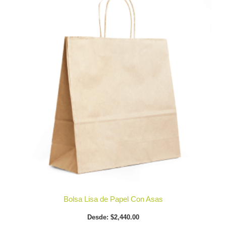
producto
tiene
múltiples
variantes.
Las
opciones
se
pueden
elegir
en
la
página
de
producto
Bolsa Lisa de Papel Con Asas
Desde:
$
2,440.00