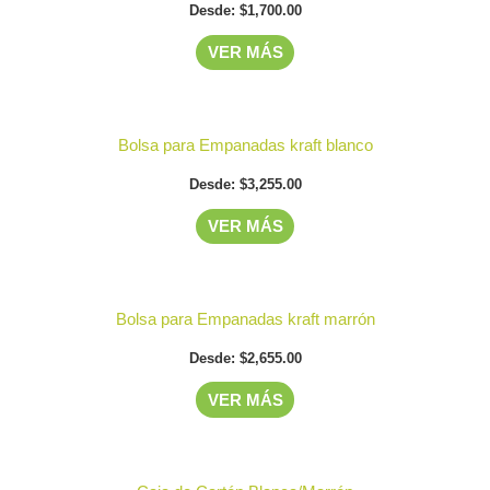
Desde:
$
1,700.00
VER MÁS
Este
Bolsa para Empanadas kraft blanco
producto
Desde:
$
3,255.00
tiene
múltiples
VER MÁS
variantes.
Las
Este
opciones
Bolsa para Empanadas kraft marrón
producto
se
Desde:
$
2,655.00
tiene
pueden
múltiples
elegir
VER MÁS
variantes.
en
Las
la
Este
opciones
página