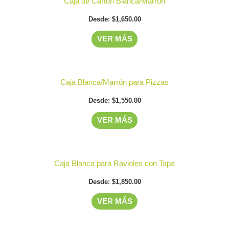
Caja de Cartón Blanca/Marrón
producto
se
de
Desde:
$
1,650.00
tiene
pueden
producto
múltiples
elegir
VER MÁS
variantes.
en
Las
la
Este
opciones
página
Caja Blanca/Marrón para Pizzas
producto
se
de
Desde:
$
1,550.00
tiene
pueden
producto
múltiples
elegir
VER MÁS
variantes.
en
Las
la
Este
opciones
página
Caja Blanca para Ravioles con Tapa
producto
se
de
Desde:
$
1,850.00
tiene
pueden
producto
múltiples
elegir
VER MÁS
variantes.
en
Las
la