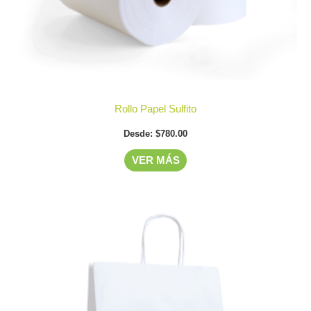
en
la
página
de
producto
Rollo Papel Sulfito
Desde:
$
780.00
VER MÁS
Este
producto
tiene
múltiples
variantes.
Las