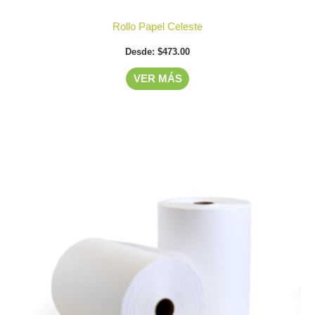
Rollo Papel Celeste
Desde:
$
473.00
VER MÁS
Este
producto
tiene
múltiples
variantes.
Las
opciones
se
pueden
elegir