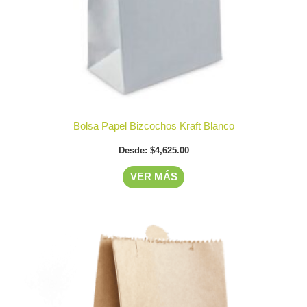
elegir
en
la
página
de
producto
Bolsa Papel Bizcochos Kraft Blanco
Desde:
$
4,625.00
VER MÁS
Este
producto
tiene
múltiples
variantes.