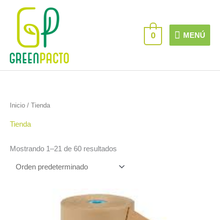
Ir
MENÚ
al
contenido
0
MENÚ
Inicio
/ Tienda
Tienda
Mostrando 1–21 de 60 resultados
Este
producto