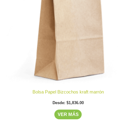
Las
opciones
se
pueden
elegir
en
la
página
de
producto
Bolsa Papel Bizcochos kraft marrón
Desde:
$
1,836.00
VER MÁS