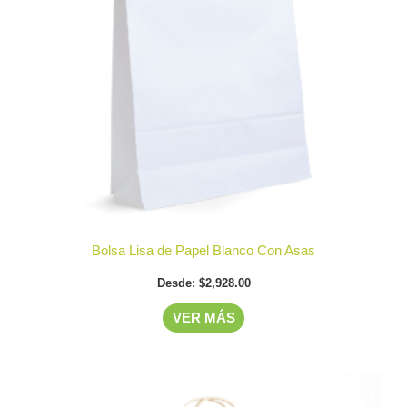
opciones
se
pueden
elegir
en
la
página
de
producto
Bolsa Lisa de Papel Blanco Con Asas
Desde:
$
2,928.00
VER MÁS
Este