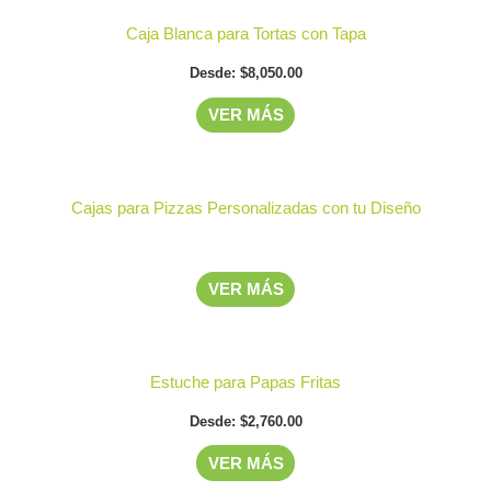
Este
opciones
página
Caja Blanca para Tortas con Tapa
producto
se
de
Desde:
$
8,050.00
tiene
pueden
producto
múltiples
elegir
VER MÁS
variantes.
en
Las
la
opciones
página
Cajas para Pizzas Personalizadas con tu Diseño
se
de
pueden
producto
elegir
VER MÁS
en
la
Este
página
Estuche para Papas Fritas
producto
de
Desde:
$
2,760.00
tiene
producto
múltiples
VER MÁS
variantes.