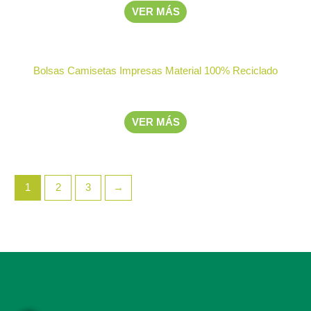
elegir
VER MÁS
en
la
página
Bolsas Camisetas Impresas Material 100% Reciclado
de
producto
VER MÁS
1
2
3
→