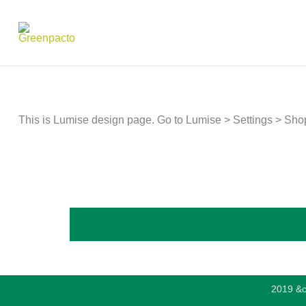
Ir
al
contenido
This is Lumise design page. Go to Lumise > Settings > Sh
2019 &c