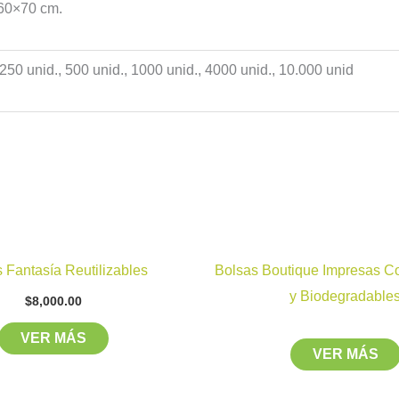
 60×70 cm.
 250 unid., 500 unid., 1000 unid., 4000 unid., 10.000 unid
Este
 Fantasía Reutilizables
Bolsas Boutique Impresas C
producto
y Biodegradable
$
8,000.00
tiene
múltiples
VER MÁS
VER MÁS
variantes.
Las