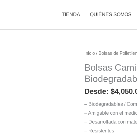
TIENDA
QUIÉNES SOMOS
Bolsas
Inicio
/
Bolsas de Polietile
Camiseta
Bolsas Cami
Lisa
Biodegradab
Compostables
y
Desde:
$
4,050.
Biodegradables
– Biodegradables / Com
cantidad
– Amigable con el medi
– Desarrollada con mate
– Resistentes