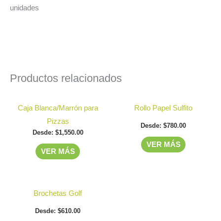
unidades
Productos relacionados
Este
Este
Caja Blanca/Marrón para
Rollo Papel Sulfito
producto
producto
Pizzas
Desde:
$
780.00
tiene
tiene
Desde:
$
1,550.00
múltiples
múltiples
VER MÁS
VER MÁS
variantes.
variantes.
Las
Las
opciones
opciones
Este
Brochetas Golf
se
se
producto
pueden
pueden
Desde:
$
610.00
tiene