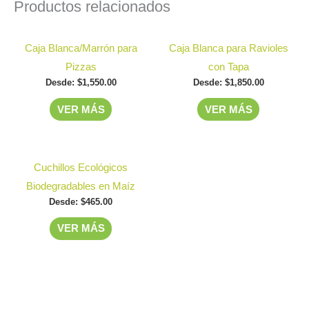
Productos relacionados
Este
Este
Caja Blanca/Marrón para
Caja Blanca para Ravioles
producto
producto
Pizzas
con Tapa
tiene
tiene
Desde:
$
1,550.00
Desde:
$
1,850.00
múltiples
múltiples
VER MÁS
VER MÁS
variantes.
variantes.
Las
Las
opciones
opciones
Este
Cuchillos Ecológicos
se
se
producto
Biodegradables en Maíz
pueden
pueden
tiene
Desde:
$
465.00
elegir
elegir
múltiples
en
en
VER MÁS
variantes.
la
la
Las
página
página
opciones
de
de
se
producto
producto
pueden