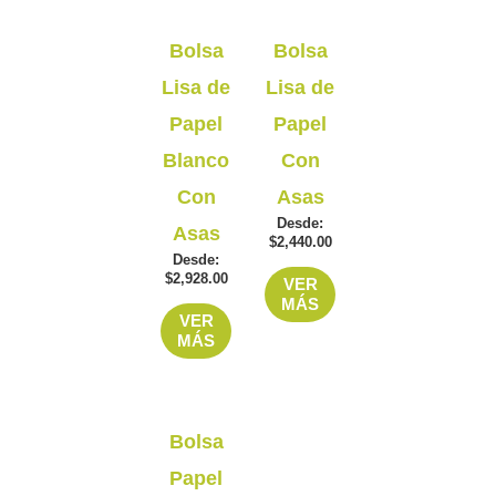
Este
Este
Bolsa
Bolsa
producto
producto
Lisa de
Lisa de
tiene
tiene
Papel
Papel
múltiples
múltiples
variantes.
variantes.
Blanco
Con
Las
Las
Con
Asas
opciones
opciones
Desde:
Asas
$
2,440.00
se
se
Desde:
pueden
pueden
$
2,928.00
VER
elegir
elegir
MÁS
VER
en
en
MÁS
la
la
página
página
de
de
Este
Bolsa
producto
producto
producto
Papel
tiene