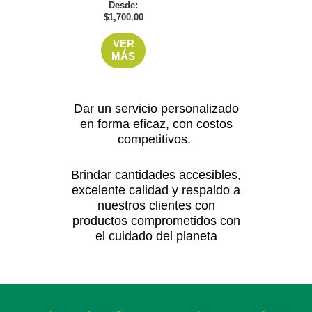
Desde:
múltiples
$
1,700.00
variantes.
VER
Las
MÁS
opciones
se
pueden
Dar un servicio personalizado
en forma eficaz, con costos
elegir
competitivos.
en
la
Brindar cantidades accesibles,
página
excelente calidad y respaldo a
de
nuestros clientes con
producto
productos comprometidos con
el cuidado del planeta