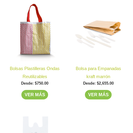
Este
Este
producto
producto
tiene
tiene
múltiples
múltiples
variantes.
variantes.
Las
Las
opciones
opciones
se
se
Bolsas Plastilleras Ondas
Bolsa para Empanadas
pueden
pueden
Reutilizables
kraft marrón
elegir
elegir
Desde:
$
750.00
Desde:
$
2,655.00
en
en
VER MÁS
VER MÁS
la
la
página
página
de
de
producto
producto