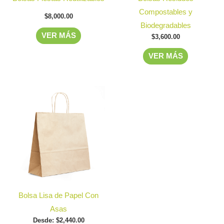
pueden
pueden
Compostables y
$
8,000.00
elegir
elegir
Biodegradables
en
en
VER MÁS
$
3,600.00
la
la
VER MÁS
página
página
de
de
producto
producto
Este
producto
tiene
múltiples
variantes.
Las
opciones
se
Bolsa Lisa de Papel Con
pueden
Asas
elegir
Desde:
$
2,440.00