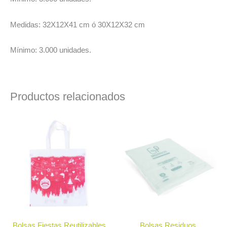
Medidas: 32X12X41 cm ó 30X12X32 cm
Mínimo: 3.000 unidades.
Productos relacionados
Este
Este
producto
producto
tiene
tiene
múltiples
múltiples
variantes.
variantes.
Las
Las
opciones
opciones
se
se
Bolsas Fiestas Reutilizables
Bolsas Residuos