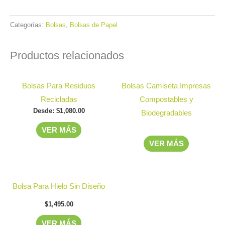
Categorías:
Bolsas
,
Bolsas de Papel
Productos relacionados
Este
Bolsas Para Residuos
Bolsas Camiseta Impresas
producto
Recicladas
Compostables y
tiene
Desde:
$
1,080.00
Biodegradables
múltiples
VER MÁS
variantes.
VER MÁS
Las
opciones
se
Este
Bolsa Para Hielo Sin Diseño
pueden
producto
elegir
$
1,495.00
tiene
en
múltiples
VER MÁS