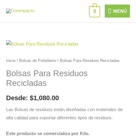
Ir
MENÚ
0
MENÚ
al
contenido
Bolsas
Para
Residuos
Inicio
/
Bolsas de Polietileno
/ Bolsas Para Residuos Recicladas
Recicladas
Bolsas Para Residuos
cantidad
Recicladas
Desde:
$
1,080.00
Las Bolsas de residuos están diseñadas con materiales de
alta calidad para soportar diferentes tipos de residuos.
Este producto se comercializa por Kilo.