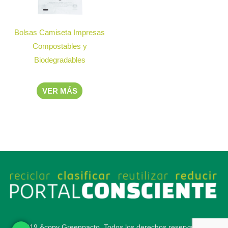
Bolsas Camiseta Impresas
Compostables y
Biodegradables
VER MÁS
2019 &copy Greenpacto. Todos los derechos reservados.