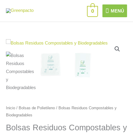
Ir
MENÚ
0
MENÚ
al
contenido
Bolsas
Residuos
Compostables
y
Biodegradables
cantidad
Inicio
/
Bolsas de Polietileno
/ Bolsas Residuos Compostables y
Biodegradables
Bolsas Residuos Compostables y