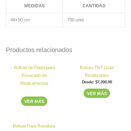
MEDIDAS
CANTIDAD
48×50 cm
750 unid.
Productos relacionados
Este
Bolsas de Papel para
Bolsas TNT Lisas
producto
Envasado de
Reutilizables
tiene
Desde:
$
7,200.00
Medicamentos
múltiples
VER MÁS
variantes.
VER MÁS
Las
opciones
se
Este
Bolsas Para Residuos
pueden
producto