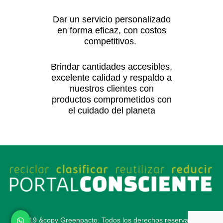
la
la
página
página
Dar un servicio personalizado
de
de
en forma eficaz, con costos
competitivos.
producto
producto
Brindar cantidades accesibles,
excelente calidad y respaldo a
nuestros clientes con
productos comprometidos con
el cuidado del planeta
2019 &copy Greenpacto. Todos los derechos reservados.