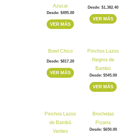
producto
producto
Azucar
Desde:
$
1,382.40
tiene
tiene
Desde:
$
495.00
múltiples
múltiples
VER MÁS
VER MÁS
variantes.
variantes
Las
Las
opciones
opciones
Este
Este
se
se
Bowl Chico
Pinchos Lazos
producto
producto
pueden
pueden
Negros de
Desde:
$
817.20
tiene
tiene
elegir
elegir
Bambú
múltiples
múltiples
VER MÁS
en
en
Desde:
$
545.00
variantes.
variantes
la
la
VER MÁS
Las
Las
página
página
opciones
opciones
de
de
se
se
producto
producto
Este
Este
pueden
pueden
Pinchos Lazos
Brochetas
producto
producto
elegir
elegir
de Bambú
Pizarra
tiene
tiene
en
en
Desde:
$
650.00
Verdes
múltiples
múltiples