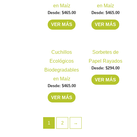
la
la
en Maíz
en Maíz
variantes.
variantes
página
página
Desde:
$
465.00
Desde:
$
465.00
Las
Las
de
de
opciones
opciones
VER MÁS
VER MÁS
producto
producto
se
se
pueden
pueden
Este
Este
elegir
elegir
Cuchillos
Sorbetes de
producto
producto
en
en
Ecológicos
Papel Rayados
tiene
tiene
la
la
Desde:
$
294.00
Biodegradables
múltiples
múltiples
página
página
en Maíz
VER MÁS
variantes.
variantes
de
de
Desde:
$
465.00
Las
Las
producto
producto
opciones
opciones
VER MÁS
se
se
pueden
pueden
elegir
elegir
1
2
→
en
en