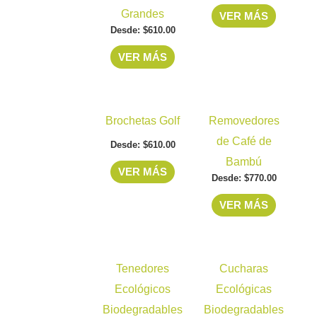
la
la
Grandes
VER MÁS
variantes.
variantes
página
página
Desde:
$
610.00
Las
Las
de
de
opciones
opciones
VER MÁS
producto
producto
se
se
pueden
pueden
Este
Este
elegir
elegir
Brochetas Golf
Removedores
producto
producto
en
en
de Café de
Desde:
$
610.00
tiene
tiene
la
la
Bambú
múltiples
múltiples
página
página
VER MÁS
Desde:
$
770.00
variantes.
variantes
de
de
VER MÁS
Las
Las
producto
producto
opciones
opciones
se
se
Este
Este
pueden
pueden
Tenedores
Cucharas
producto
producto
elegir
elegir
Ecológicos
Ecológicas
tiene
tiene
en
en
Biodegradables
Biodegradables
múltiples
múltiples