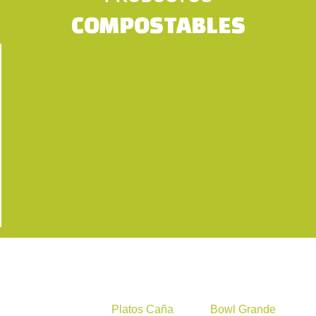
COMPOSTABLES
Este
Este
Platos Caña
Bowl Grande